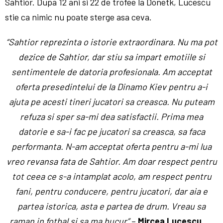
Sahtior. Dupa 12 ani si 22 de trofee la Donetk, Lucescu
stie ca nimic nu poate sterge asa ceva.
“Sahtior reprezinta o istorie extraordinara. Nu ma pot
dezice de Sahtior, dar stiu sa impart emotiile si
sentimentele de datoria profesionala. Am acceptat
oferta presedintelui de la Dinamo Kiev pentru a-i
ajuta pe acesti tineri jucatori sa creasca. Nu puteam
refuza si sper sa-mi dea satisfactii. Prima mea
datorie e sa-i fac pe jucatori sa creasca, sa faca
performanta. N-am acceptat oferta pentru a-mi lua
vreo revansa fata de Sahtior. Am doar respect pentru
tot ceea ce s-a intamplat acolo, am respect pentru
fani, pentru conducere, pentru jucatori, dar aia e
partea istorica, asta e partea de drum. Vreau sa
raman in fotbal si sa ma bucur”
–
Mircea Lucescu