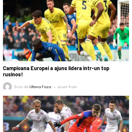
Campioana Europei a ajuns lidera intr-un top
rusinos!
Scris de
Ultima Faza
acum 4 ani