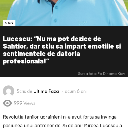
Stiri
Lucescu: “Nu ma pot dezice de
Sahtior, dar stiu sa impart emotiile si
sentimentele de datoria
profesionala!”
Sursa foto: Fb Dinamo Kiev
Scris de
Ultima Faza
acum 6 ani
999
Views
Revolutia fanilor ucrainieni n-a avut forta sa invinga
pasiunea unui antrenor de 75 de ani! Mircea Lucescu a