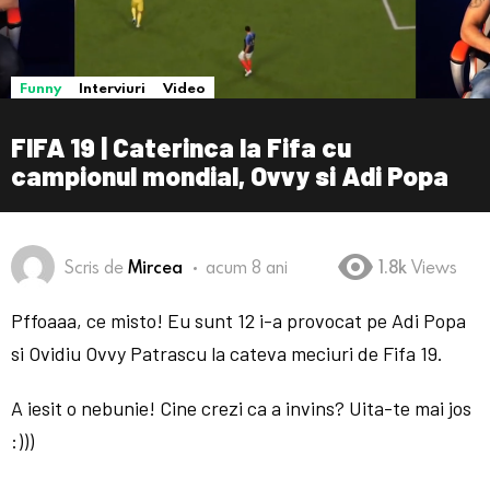
Funny
Interviuri
Video
FIFA 19 | Caterinca la Fifa cu
campionul mondial, Ovvy si Adi Popa
Scris de
Mircea
acum 8 ani
1.8k
Views
Pffoaaa, ce misto! Eu sunt 12 i-a provocat pe Adi Popa
si Ovidiu Ovvy Patrascu la cateva meciuri de Fifa 19.
A iesit o nebunie! Cine crezi ca a invins? Uita-te mai jos
:)))