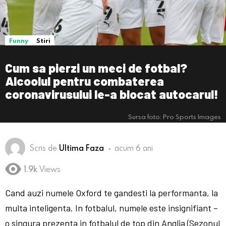
Funny
Stiri
Cum sa pierzi un meci de fotbal?
Alcoolul pentru combaterea
coronavirusului le-a blocat autocarul!
Sursa foto: Pro Sports Images
Scris de
Ultima Faza
acum 6 ani
1.9k
Views
Cand auzi numele Oxford te gandesti la performanta, la
multa inteligenta. In fotbalul, numele este insignifiant –
o singura prezenta in fotbalul de top din Anglia (Sezonul