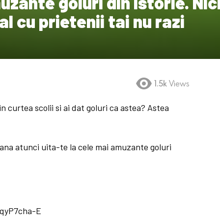
zante goluri din istorie. Nic
l cu prietenii tai nu razi
1.5k
Views
n curtea scolii si ai dat goluri ca astea? Astea
 Pana atunci uita-te la cele mai amuzante goluri
8qyP7cha-E