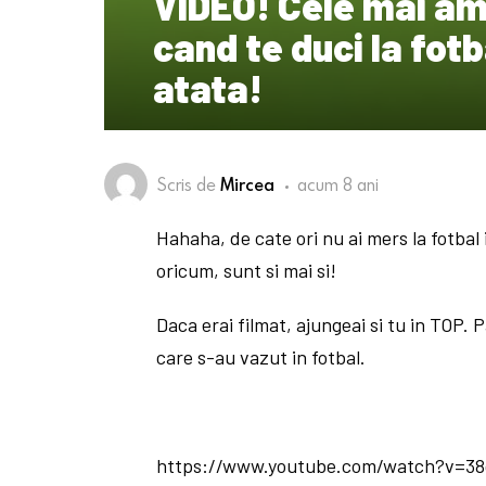
VIDEO! Cele mai amu
cand te duci la fotba
atata!
Scris de
Mircea
acum 8 ani
Hahaha, de cate ori nu ai mers la fotbal i
oricum, sunt si mai si!
Daca erai filmat, ajungeai si tu in TOP.
care s-au vazut in fotbal.
https://www.youtube.com/watch?v=3