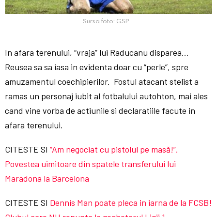
Sursa foto: GSP
In afara terenului, “vraja” lui Raducanu disparea…
Reusea sa sa iasa in evidenta doar cu “perle”, spre
amuzamentul coechipierilor. Fostul atacant stelist a
ramas un personaj iubit al fotbalului autohton, mai ales
cand vine vorba de actiunile si declaratiile facute in
afara terenului.
CITESTE SI
“Am negociat cu pistolul pe masă!”.
Povestea uimitoare din spatele transferului lui
Maradona la Barcelona
CITESTE SI
Dennis Man poate pleca in iarna de la FCSB!
Clubul care NU renunta la gogheterul Ligii 1