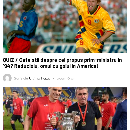
QUIZ / Cate stii despre cel propus prim-ministru in
’94? Raducioiu, omul cu golul in America!
Scris de
Ultima Faza
acum 6 ani