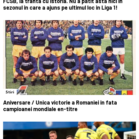
FCSB, la tranta cu istoria. Nu a patit asta nici in
sezonul in care a ajuns pe ultimul loc in Liga 1!
Stiri
Aniversare / Unica victorie a Romaniei in fata
campioanei mondiale en-titre