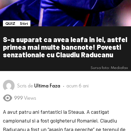
QUIZ
Stiri
S-a suparat ca avea leafa in lei, astfel
primea mai multe bancnote! Povesti
senzationale cu Claudiu Raducanu
Sursa foto: Mediafax
Scris de
Ultima Faza
acum 6 ani
999
Views
A avut patru ani fantastici la Steaua. A castigat
campionatul si a fost golgheterul Romaniei. Claudiu
Raducanu a fost un “asasin fara pereche” pe terenul de