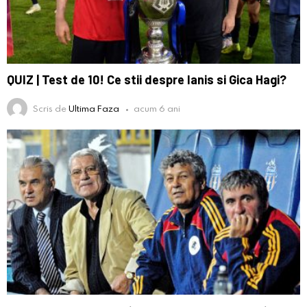
QUIZ | Test de 10! Ce stii despre Ianis si Gica Hagi?
Scris de
Ultima Faza
acum 6 ani