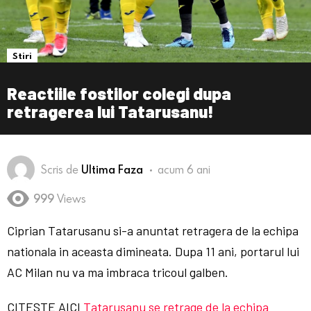
Stiri
Reactiile fostilor colegi dupa
retragerea lui Tatarusanu!
Scris de
Ultima Faza
acum 6 ani
999
Views
Ciprian Tatarusanu si-a anuntat retragera de la echipa
nationala in aceasta dimineata. Dupa 11 ani, portarul lui
AC Milan nu va ma imbraca tricoul galben.
CITESTE AICI
Tatarusanu se retrage de la echipa