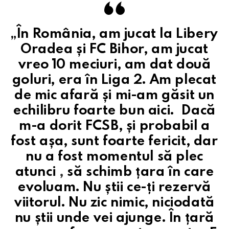
„În România, am jucat la Libery
Oradea și FC Bihor, am jucat
vreo 10 meciuri, am dat două
goluri, era în Liga 2. Am plecat
de mic afară și mi-am găsit un
echilibru foarte bun aici.
Dacă
m-a dorit FCSB, și probabil a
fost așa, sunt foarte fericit, dar
nu a fost momentul să plec
atunci
,
să schimb țara în care
evoluam. Nu știi ce-ți rezervă
viitorul. Nu zic nimic, niciodată
nu știi unde vei ajunge. În țară