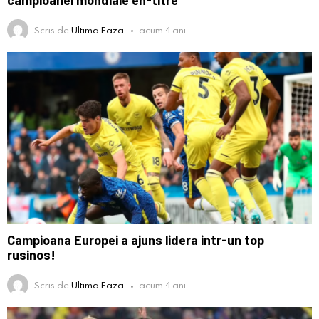
Scris de
Ultima Faza
acum 4 ani
Campioana Europei a ajuns lidera intr-un top
rusinos!
Scris de
Ultima Faza
acum 4 ani