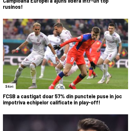
Campioana Europei a ajuns lidera intr-un top
rusinos!
Stiri
FCSB a castigat doar 57% din punctele puse in joc
impotriva echipelor calificate in play-off!