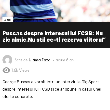
Stiri
Puscas despre interesul lui FCSB: Nu
zic nimic.Nu stii ce-ti rezerva viitorul”
Scris de
Ultima Faza
acum 6 ani
1.6k
Views
George Puscas a vorbit intr-un interviu la DigiSport
despre interesul lui FCSB si ce ar spune in cazul unei
oferte concrete.