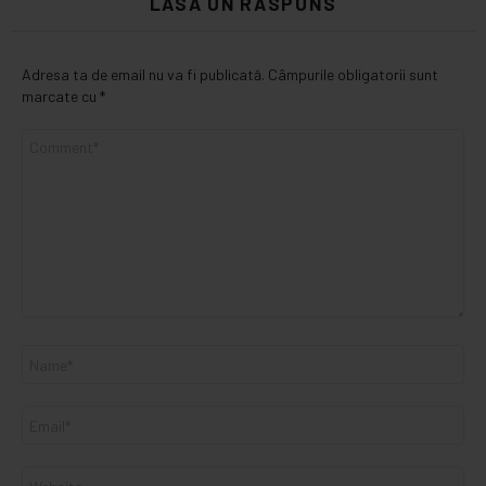
LASĂ UN RĂSPUNS
Adresa ta de email nu va fi publicată.
Câmpurile obligatorii sunt
marcate cu
*
C
o
m
e
n
t
a
r
i
u
N
u
m
e
E
*
m
a
i
S
l