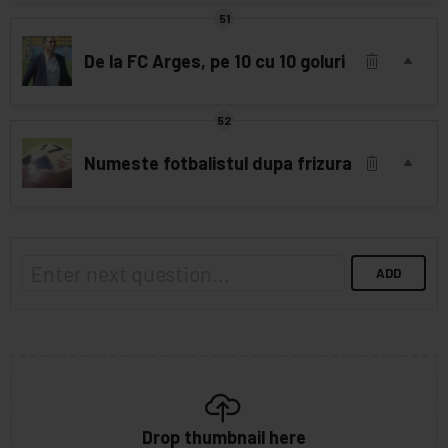
De la FC Arges, pe 10 cu 10 goluri
Numeste fotbalistul dupa frizura
ADD
P
u
b
l
Drop thumbnail here