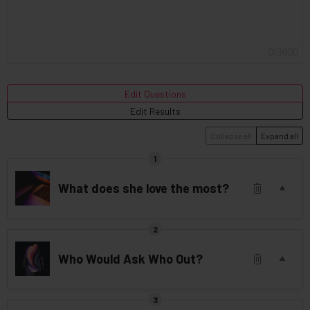
o
t
n
o
r
0/3600
y
Edit Questions
Edit Results
Collapse all
Expand all
What does she love the most?
Who Would Ask Who Out?