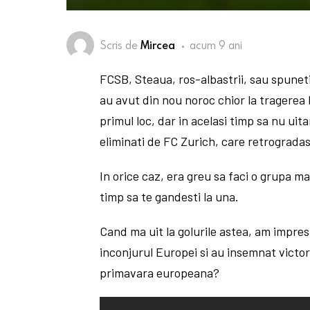
Scris de
Mircea
acum 9 ani
FCSB, Steaua, ros-albastrii, sau spuneti-
au avut din nou noroc chior la tragerea l
primul loc, dar in acelasi timp sa nu ui
eliminati de FC Zurich, care retrogradas
In orice caz, era greu sa faci o grupa ma
timp sa te gandesti la una.
Cand ma uit la golurile astea, am impres
inconjurul Europei si au insemnat victor
primavara europeana?