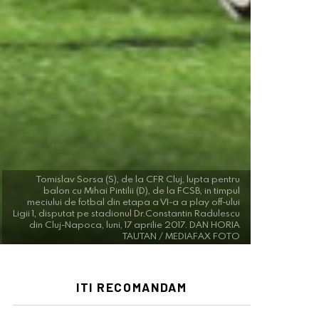
Tomislav Sorsa (S), de la CFR Cluj, lupta pentru
balon cu Mihai Pintilii (D), de la FCSB, in timpul
meciului de fotbal din etapa a VI-a a play off-ului
Ligii 1, disputat pe stadionul Dr.Constantin Radulescu
din Cluj-Napoca, luni, 17 aprilie 2017. DAN HORIA
TAUTAN / MEDIAFAX FOTO
ITI RECOMANDAM