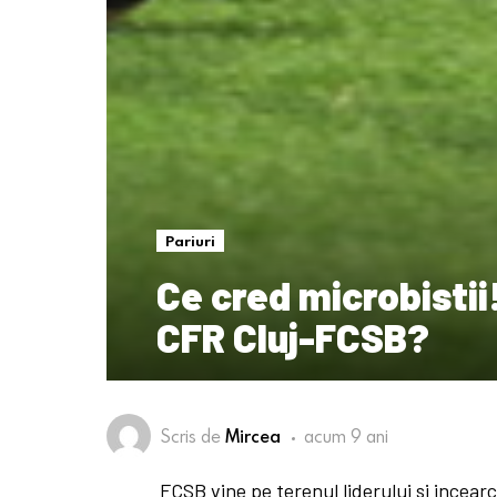
Pariuri
Ce cred microbistii
CFR Cluj-FCSB?
Scris de
Mircea
acum 9 ani
FCSB vine pe terenul liderului si incearc