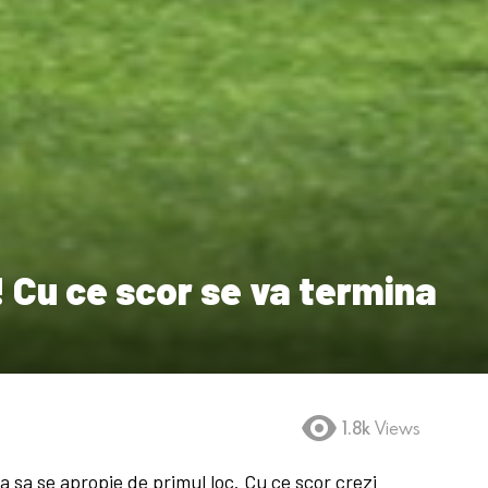
! Cu ce scor se va termina
1.8k
Views
a sa se apropie de primul loc. Cu ce scor crezi