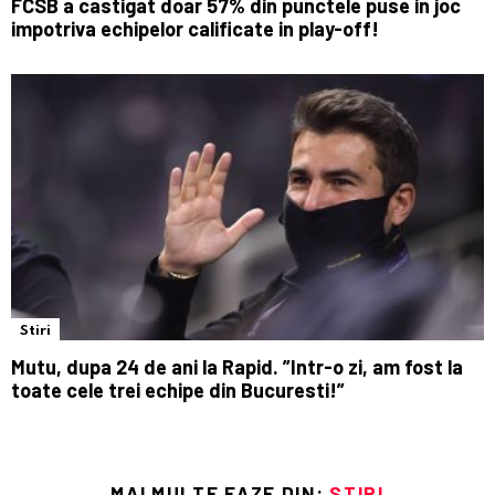
FCSB a castigat doar 57% din punctele puse in joc
impotriva echipelor calificate in play-off!
Stiri
Mutu, dupa 24 de ani la Rapid. ”Intr-o zi, am fost la
toate cele trei echipe din Bucuresti!”
MAI MULTE FAZE DIN:
STIRI